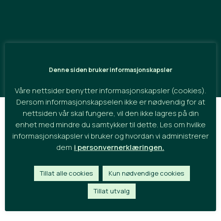
Out of Time
Denne siden bruker informasjonskapsler
for KitFai
Våre nettsider benytter informasjonskapsler (cookies).
Dersom informasjonskapselen ikke er nødvendig for at
nettsiden vår skal fungere, vil den ikke lagres på din
Music and lyrics by
KitFai and Roar Nilsen
enhet med mindre du samtykker til dette. Les om hvilke
informasjonskapsler vi bruker og hvordan vi administrerer
Produced by
Roar Nilsen
dem
i personvernerklæringen.
Video by
John-Halvdan Halvorsen
Mixed and Mastered by
Andreas Eide Larsen
Tillat alle cookies
Kun nødvendige cookies
Artwork and logo by
Deformat
Tillat utvalg
Copyright
KitFai Records 2021