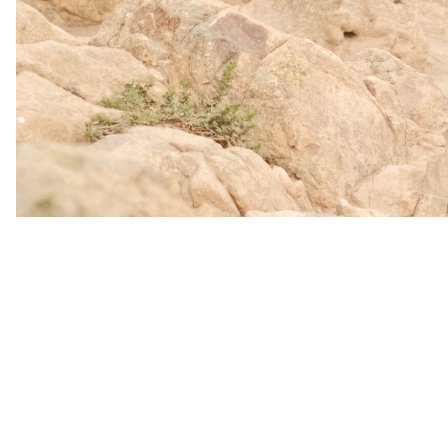
John-Halvdan Hal
Frilanser, journalist, musike