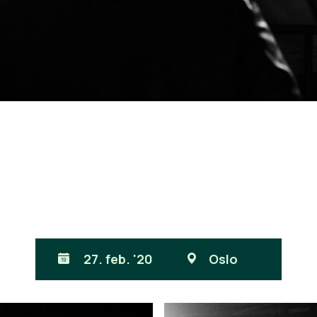
27. feb. '20
Oslo