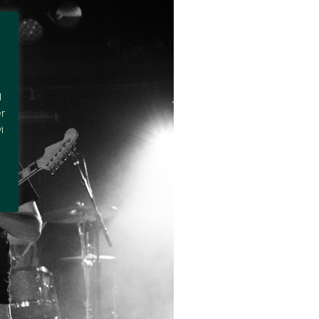
l
r
i