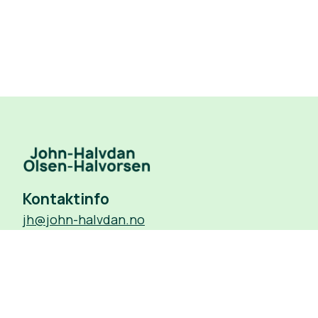
Kontaktinfo
jh@john-halvdan.no
938 16 881
Oslo
© 2026 John-Halvdan Olsen-Halvorsen